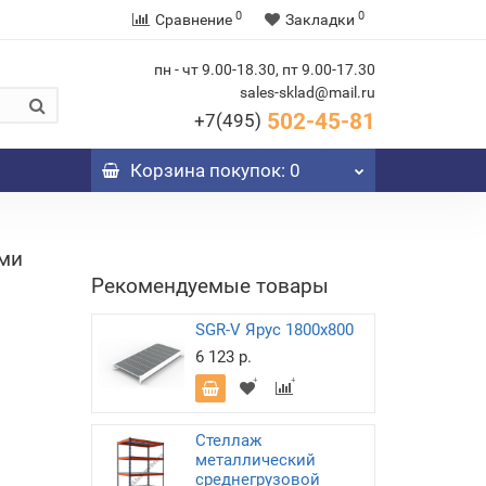
0
0
Сравнение
Закладки
пн - чт 9.00-18.30, пт 9.00-17.30
sales-sklad@mail.ru
502-45-81
+7(495)
Корзина
покупок
: 0
ами
Рекомендуемые товары
SGR-V Ярус 1800x800
6 123 р.
Стеллаж
металлический
среднегрузовой