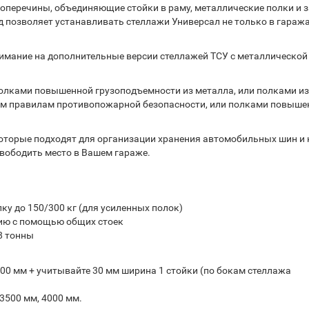
оперечины, объединяющие стойки в раму, металлические полки и 
 позволяет устанавливать стеллажи Универсал не только в гаража
имание на дополнительные версии стеллажей ТСУ с металлической
олками повышенной грузоподъемности из металла, или полками из
сем правилам противопожарной безопасности, или полками повыше
которые подходят для организации хранения автомобильных шин и 
вободить место в Вашем гараже.
ку до 150/300 кг (для усиленных полок)
ию с помощью общих стоек
8 тонны
500 мм + учитывайте 30 мм ширина 1 стойки (по бокам стеллажа
 3500 мм, 4000 мм.