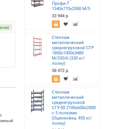
Профи-Т
1540х770х2500 M/5
33 944 р.
личии
Стеллаж
металлический
среднегрузовой СГР
1800х1000х3480
M/330/6 (330 кг/
полку)
58 472 р.
Стеллаж
металлический
среднегрузовой
СГУ-50 2100х600х2000
с 5 полками
р
(Оцинковка, 450 кг/
крепкой
полку)