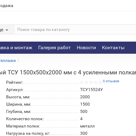
родажа
де
авка и монтаж
Галерея работ
Новости
Контакты
теллажи
ый ТСУ 1500х500х2000 мм с 4 усиленными полк
0 отзывов
Рейтинг:
Артикул:
ТСУ15524У
Высота, мм:
2000
Ширина, мм:
1500
Глубина, мм:
500
Количество полок:
4
Материал полки:
металл
Нагрузка на полку, кг:
300