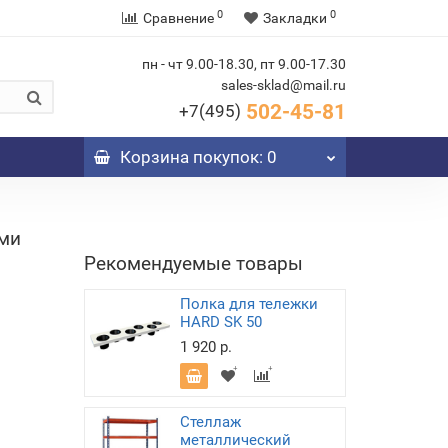
0
0
Сравнение
Закладки
пн - чт 9.00-18.30, пт 9.00-17.30
sales-sklad@mail.ru
502-45-81
+7(495)
Корзина
покупок
: 0
ами
Рекомендуемые товары
Полка для тележки
HARD SK 50
1 920 р.
Стеллаж
металлический