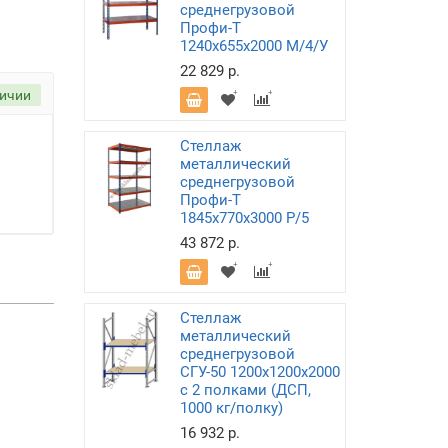
среднегрузовой
Профи-Т
1240х655х2000 M/4/У
22 829 р.
личии
Стеллаж
металлический
среднегрузовой
Профи-Т
1845х770х3000 P/5
43 872 р.
Стеллаж
металлический
среднегрузовой
СГУ-50 1200х1200х2000
с 2 полками (ДСП,
1000 кг/полку)
16 932 р.