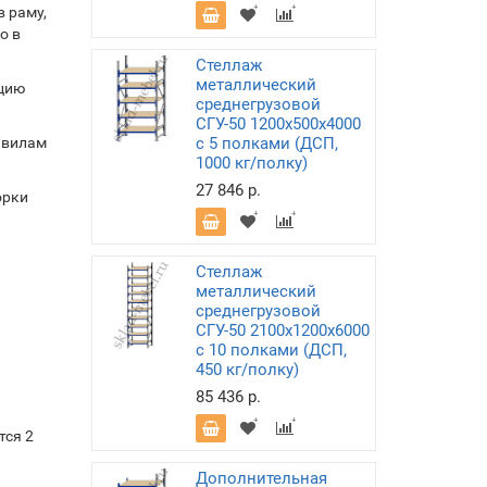
 раму,
о в
Стеллаж
металлический
ацию
среднегрузовой
СГУ-50 1200х500х4000
авилам
с 5 полками (ДСП,
1000 кг/полку)
27 846 р.
орки
Стеллаж
металлический
среднегрузовой
СГУ-50 2100х1200х6000
с 10 полками (ДСП,
450 кг/полку)
85 436 р.
тся 2
Дополнительная