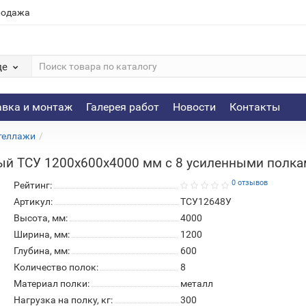
родажа
де
авка и монтаж
Галерея работ
Новости
Контакты
теллажи
ый ТСУ 1200х600х4000 мм с 8 усиленными полк
0 отзывов
Рейтинг:
Артикул:
ТСУ12648У
Высота, мм:
4000
Ширина, мм:
1200
Глубина, мм:
600
Количество полок:
8
Материал полки:
металл
Нагрузка на полку, кг:
300