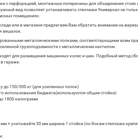
йки с перфорацией, монтажные поперечины для объединения стоек в
ужный вид позволяет устанавливать стеллажи Универсал не тольк
офисных помещениях.
складе или в магазине предлагаем Вам обратить внимание на вари
я вешалок.
рованными металлическими полками, соответствующими всем пр
усиленной грузоподъемности с металлическим настилом.
дходят для размещения машинных колес и шин. Подобный метод сб
 в гараже.
 до 150/300 кг (для усиленных полок)
го использования бюджета(используются общие стойки)
до 1800 килограмм
0 мм + учитывайте 30 мм ширина 1 стойки (по бокам стеллажа крепя
м.