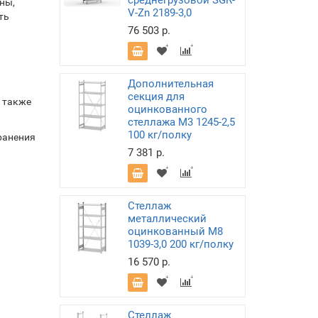
среднегрузовой SGR-
ны,
V-Zn 2189-3,0
ть
76 503 р.
Дополнительная
секция для
 также
оцинкованного
стеллажа М3 1245-2,5
100 кг/полку
ранения
7 381 р.
Стеллаж
металлический
оцинкованный М8
1039-3,0 200 кг/полку
16 570 р.
Стеллаж