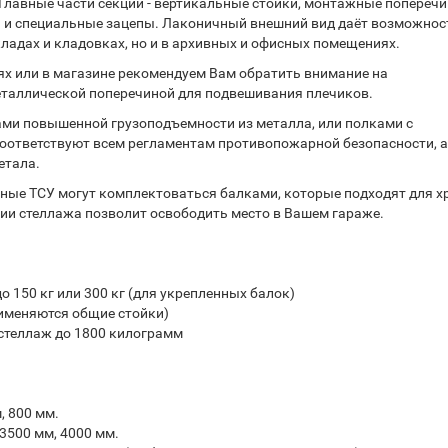
 Главные части секции - вертикальные стойки, монтажные поперечи
и и специальные зацепы. Лаконичный внешний вид даёт возможнос
кладах и кладовках, но и в архивных и офисных помещениях.
х или в магазине рекомендуем Вам обратить внимание на
еталлической поперечиной для подвешивания плечиков.
ми повышенной грузоподъемности из металла, или полками с
оответствуют всем регламентам противопожарной безопасности, а
етала.
ные ТСУ могут комплектоваться балками, которые подходят для х
ии стеллажа позволит освободить место в Вашем гараже.
 150 кг или 300 кг (для укрепленных балок)
именяются общие стойки)
стеллаж до 1800 килограмм
, 800 мм.
 3500 мм, 4000 мм.