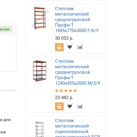
Стеллаж
металлический
среднегрузовой
Профи-Т
личии
1845х770х3000 F/6/У
30 053 р.
Стеллаж
металлический
среднегрузовой
Профи-Т
1240х455х2000 M/5/У
23 482 р.
и для
Стеллаж
металлический
оцинкованный
лаж