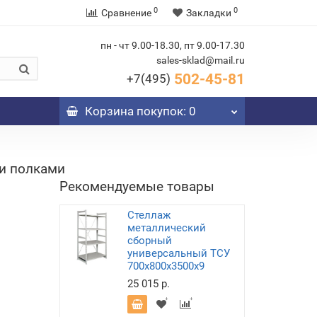
0
0
Сравнение
Закладки
пн - чт 9.00-18.30, пт 9.00-17.30
sales-sklad@mail.ru
502-45-81
+7(495)
Корзина
покупок
: 0
и полками
Рекомендуемые товары
Стеллаж
металлический
сборный
универсальный ТСУ
700х800х3500х9
25 015 р.