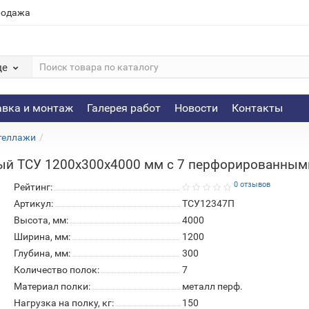
родажа
де
авка и монтаж
Галерея работ
Новости
Контакты
теллажи
ый ТСУ 1200х300х4000 мм с 7 перфорированным
0 отзывов
Рейтинг:
Артикул:
ТСУ12347П
Высота, мм:
4000
Ширина, мм:
1200
Глубина, мм:
300
Количество полок:
7
Материал полки:
металл перф.
Нагрузка на полку, кг:
150