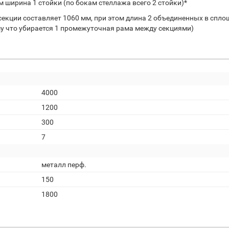
0 мм ширина 1 стойки (по бокам стеллажа всего 2 стойки)*
секции составляет 1060 мм, при этом длина 2 объединенных в спл
му что убирается 1 промежуточная рама между секциями)
4000
1200
300
7
металл перф.
150
1800