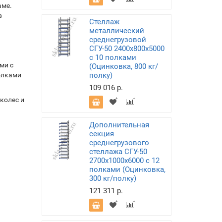
аме.
в
Стеллаж
металлический
среднегрузовой
СГУ-50 2400х800х5000
с 10 полками
ми с
(Оцинковка, 800 кг/
олками
полку)
109 016 р.
колес и
Дополнительная
секция
среднегрузового
стеллажа СГУ-50
2700х1000х6000 с 12
полками (Оцинковка,
300 кг/полку)
121 311 р.