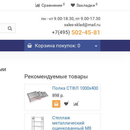
0
0
Сравнение
Закладки
пн - чт 9.00-18.30, пт 9.00-17.30
sales-sklad@mail.ru
502-45-81
+7(495)
Корзина
покупок
: 0
ами
Рекомендуемые товары
Полка СТФЛ 1000x400
898 р.
Стеллаж
металлический
оцинкованный М8