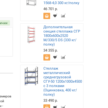
1568-4,0 300 кг/полку
46 701 р.
личии
Дополнительная
секция стеллажа СГР
1800х600х2520
M/330/5 DS (330 кг/
полку)
34 355 р.
Стеллаж
металлический
среднегрузовой
СГУ-50 1200х1000х4500
с 3 полками
(Оцинковка, 400 кг/
полку)
азмеров
33 490 р.
ной
 -