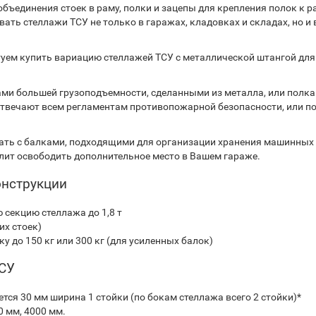
ъединения стоек в раму, полки и зацепы для крепления полок к р
ть стеллажи ТСУ не только в гаражах, кладовках и складах, но и 
туем купить вариацию стеллажей ТСУ с металлической штангой для
ми большей грузоподъемности, сделанными из металла, или полка
отвечают всем регламентам противопожарной безопасности, или п
ать с балками, подходящими для организации хранения машинных 
лит освободить дополнительное место в Вашем гараже.
онструкции
секцию стеллажа до 1,8 т
их стоек)
 до 150 кг или 300 кг (для усиленных балок)
ТСУ
ляется 30 мм ширина 1 стойки (по бокам стеллажа всего 2 стойки)*
0 мм, 4000 мм.