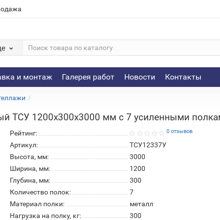
родажа
де
авка и монтаж
Галерея работ
Новости
Контакты
теллажи
ый ТСУ 1200х300х3000 мм с 7 усиленными полк
0 отзывов
Рейтинг:
Артикул:
ТСУ12337У
Высота, мм:
3000
Ширина, мм:
1200
Глубина, мм:
300
Количество полок:
7
Материал полки:
металл
Нагрузка на полку, кг:
300