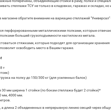
нтажные поперечины, объединяющие стойки в раму, полки и специа
вать стеллажи ТСУ не только в кладовках, гаражах и складах, но 
 магазине обратите внимание на вариацию стеллажей "Универсал" 
ься перфорированными металлическими полками, которые отвечаю
 полками большей грузоподъемности настилом из метала.
ктоваться стяжками, которые подходят для организации хранения
 позволит освободить место в Вашем гараже.
и
8 т
стоек)
узка на полку до 150/300 кг (для усиленных балок)
вьте 30 мм ширина 1 стойки (по бокам стеллажа будет 2 стойки)*
0 мм, 4000 мм.
метров.
, а длина 2 объединенных в непрерывную линию секций через общу