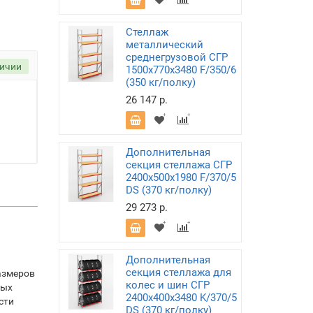
Стеллаж
металлический
среднегрузовой СГР
личии
1500х770х3480 F/350/6
(350 кг/полку)
26 147 р.
Дополнительная
секция стеллажа СГР
2400х500х1980 F/370/5
DS (370 кг/полку)
29 273 р.
Дополнительная
секция стеллажа для
азмеров
колес и шин СГР
ных
2400х400х3480 K/370/5
сти
DS (370 кг/полку)