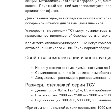
секции - металлические стойки с перфорацией, мо
зацепы. Приятный внешний вид позволяет устанавли
архивах или офисах.
Для хранения одежды в складских комплексах или в
поперечной штангой для размещения плечиков.
Универсальные стеллажи ТСУ могут комплектоват
правилам противопожарной безопасности, а также
Кроме того, стеллажи универсальные могут компле
автомобильных колес и шин. Такой вариант сборки
Свойства комплектации и конструкци
На одну секцию рекомендуемая нагрузка до 1,
Соединяются в линию (с применением общих 
Допускаемая равномерно распределенная нагр
Размеры стеллажей серии ТСУ
Длина полок: 0,7 м, 1 м, 1,2 м, 1,5 м + приба
Высота стоек: 2000 мм, 2500 мм, 3000 мм, 350
Глубина секции: 300, 400, 500, 600, 800 милли
*При этом длина полной секции составляет 1060 мм