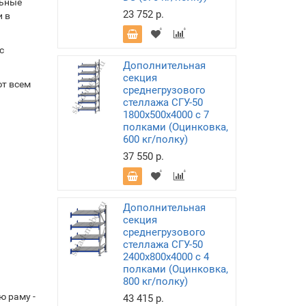
льные
23 752 р.
и в
с
Дополнительная
секция
т всем
среднегрузового
стеллажа СГУ-50
1800х500х4000 с 7
полками (Оцинковка,
600 кг/полку)
37 550 р.
Дополнительная
секция
среднегрузового
стеллажа СГУ-50
2400х800х4000 с 4
полками (Оцинковка,
800 кг/полку)
ю раму -
43 415 р.