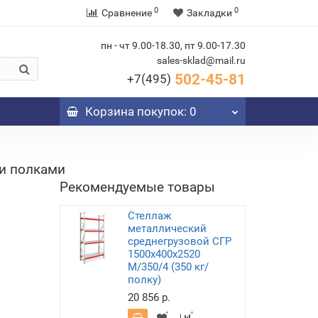
0
0
Сравнение
Закладки
пн - чт 9.00-18.30, пт 9.00-17.30
sales-sklad@mail.ru
502-45-81
+7(495)
Корзина
покупок
: 0
и полками
Рекомендуемые товары
Стеллаж
металлический
среднегрузовой СГР
1500х400х2520
M/350/4 (350 кг/
полку)
20 856 р.