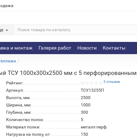
родажа
де
авка и монтаж
Галерея работ
Новости
Контакты
теллажи
ый ТСУ 1000х300х2500 мм с 5 перфорированным
0 отзывов
Рейтинг:
Артикул:
ТСУ13255П
Высота, мм:
2500
Ширина, мм:
1000
Глубина, мм:
300
Количество полок:
5
Материал полки:
металл перф.
Нагрузка на полку, кг:
150