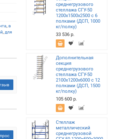
среднегрузового
стеллажа СГУ-50
1200х1500х2500 с 6
полками (ДСП, 1000
нта
,
в
кг/полку)
ей
,
для
33 536 р.
Дополнительная
секция
среднегрузового
стеллажа СГУ-50
2100х1200х6000 с 12
тзыв
полками (ДСП, 1500
кг/полку)
105 600 р.
Стеллаж
металлический
среднегрузовой
прос