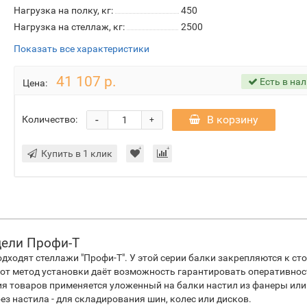
Нагрузка на полку, кг:
450
Нагрузка на стеллаж, кг:
2500
Показать все характеристики
41 107 р.
Есть в на
Цена:
-
В корзину
Количество:
+
Купить в 1 клик
дели Профи-Т
ходят стеллажи "Профи-Т". У этой серии балки закрепляются к ст
от метод установки даёт возможность гарантировать оперативнос
ия товаров применяется уложенный на балки настил из фанеры или
ез настила - для складирования шин, колес или дисков.