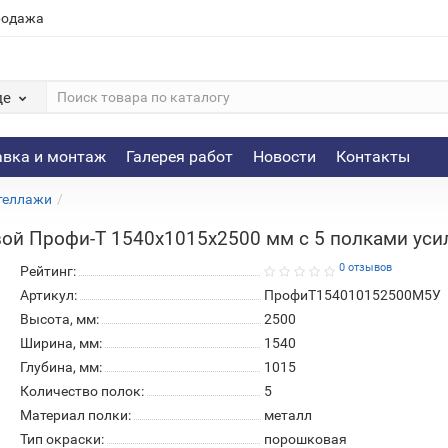
родажа
де
авка и монтаж
Галерея работ
Новости
Контакты
теллажи
вой Профи-Т 1540х1015х2500 мм с 5 полками ус
0 отзывов
Рейтинг:
Артикул:
ПрофиТ154010152500M5У
Высота, мм:
2500
Ширина, мм:
1540
Глубина, мм:
1015
Количество полок:
5
Материал полки:
металл
Тип окраски:
порошковая