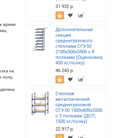
31 932 р.
ть время
Дополнительная
емы,
секция
среднегрузового
стеллажа СГУ-50
2100х500х3500 с 8
полками (Оцинковка,
450 кг/полку)
46 243 р.
узка на
к полу,
еделена
Стеллаж
металлический
среднегрузовой
СГУ-50 1500х800х2000
с 3 полками (ДСП,
1500 кг/полку)
22 917 р.