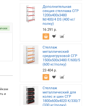
Дополнительная
секция стеллажа СГР
1200х400х3480
M/400/4 DS (400 кг/
полку)
личии
16 291 р.
Стеллаж
металлический
среднегрузовой СГР
1500х500х3480 F/600/5
(600 кг/полку)
23 404 р.
Стеллаж
ойкам
металлический для
ть и
колес и шин СГР
1800х600х4020 K/330/7
(330 кг/полку)