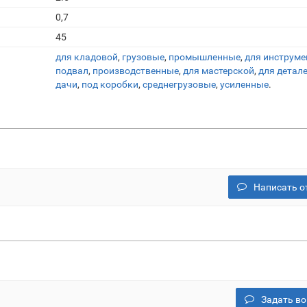
0,7
45
для кладовой
,
грузовые
,
промышленные
,
для инструме
подвал
,
производственные
,
для мастерской
,
для детал
дачи
,
под коробки
,
среднегрузовые
,
усиленные
.
Написать о
Задать во