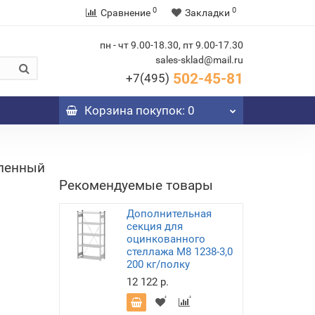
0
0
Сравнение
Закладки
пн - чт 9.00-18.30, пт 9.00-17.30
sales-sklad@mail.ru
502-45-81
+7(495)
Корзина
покупок
: 0
иленный
Рекомендуемые товары
Дополнительная
секция для
оцинкованного
стеллажа М8 1238-3,0
200 кг/полку
12 122 р.