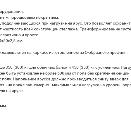
борудования.
рным порошковым покрытием.
 подклинивающихся при нагрузке на ярус. Это позволяет сохрани
ает жесткость всей конструкции стеллажа. Трансформирование сист
перативно и просто.
0х50х2,5 мм.
кладываются на каркасе изготовленном из С-образного профиля.
 350 (300) кг для обычных балок и 450 (350) кг с усилением. Нагр
жен быть установлен не более 500 мм от пола без крепления секции 
 к полу. Наполнение ярусов должно производиться снизу-вверх для
ять на полке равномерно - максимальная нагрузка на уровень опр
за на ярусе.
 мм.