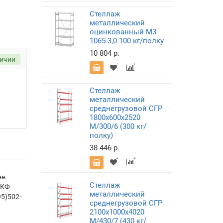
Стеллаж
металлический
оцинкованный М3
1065-3,0 100 кг/полку
10 804 р.
личии
Стеллаж
металлический
среднегрузовой СГР
1800х600х2520
M/300/6 (300 кг/
полку)
38 446 р.
е.
Стеллаж
МКФ
металлический
95)502-
среднегрузовой СГР
2100х1000х4020
M/430/7 (430 кг/