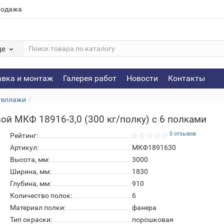
родажа
де
авка и монтаж
Галерея работ
Новости
Контакты
теллажи
й МКФ 18916-3,0 (300 кг/полку) с 6 полками
0 отзывов
Рейтинг:
Артикул:
МКФ1891630
Высота, мм:
3000
Ширина, мм:
1830
Глубина, мм:
910
Количество полок:
6
Материал полки:
фанера
Тип окраски:
порошковая