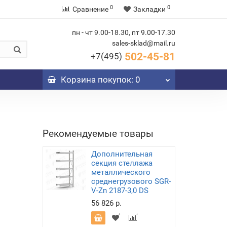
0
0
Сравнение
Закладки
пн - чт 9.00-18.30, пт 9.00-17.30
sales-sklad@mail.ru
502-45-81
+7(495)
Корзина
покупок
: 0
Рекомендуемые товары
Дополнительная
секция стеллажа
металлического
среднегрузового SGR-
V-Zn 2187-3,0 DS
56 826 р.