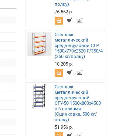
полку)
76 552 р.
Стеллаж
металлический
среднегрузовой СГР
1500х770х2520 F/350/4
(350 кг/полку)
18 205 р.
Стеллаж
металлический
среднегрузовой
СГУ-50 1500х800х4500
с 6 полками
(Оцинковка, 500 кг/
полку)
51 956 р.