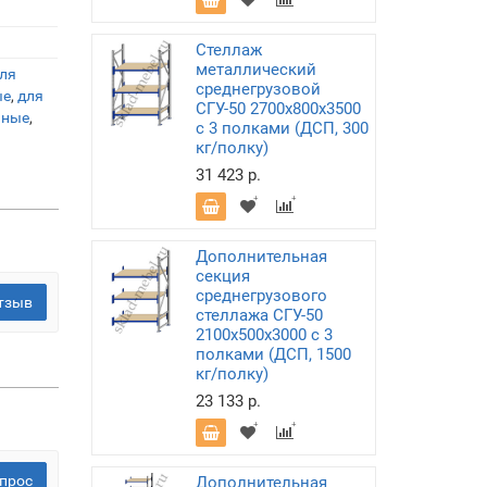
Стеллаж
металлический
ля
среднегрузовой
ые
,
для
СГУ-50 2700х800х3500
нные
,
с 3 полками (ДСП, 300
кг/полку)
31 423 р.
Дополнительная
секция
среднегрузового
тзыв
стеллажа СГУ-50
2100х500х3000 с 3
полками (ДСП, 1500
кг/полку)
23 133 р.
прос
Дополнительная