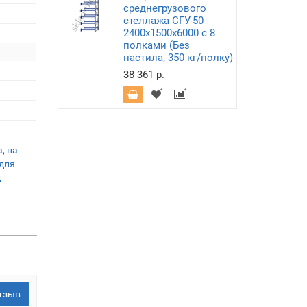
среднегрузового
стеллажа СГУ-50
2400х1500х6000 с 8
полками (Без
настила, 350 кг/полку)
38 361 р.
а
,
на
для
д
тзыв