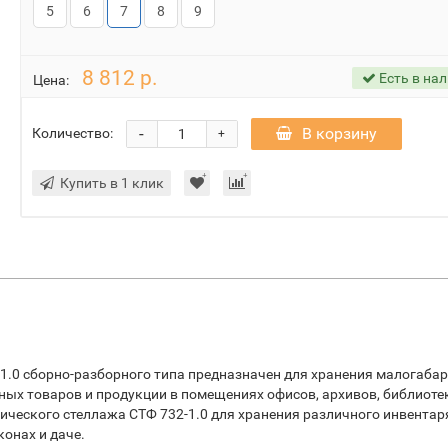
5
6
7
8
9
8 812 р.
Есть в на
Цена:
-
В корзину
Количество:
+
Купить в 1 клик
1.0 сборно-разборного типа предназначен для хранения малогаба
чных товаров и продукции в помещениях офисов, архивов, библиоте
ческого стеллажа СТФ 732-1.0 для хранения различного инвентар
конах и даче.