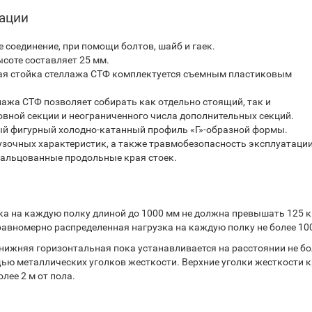
тации
 соединение, при помощи болтов, шайб и гаек.
соте составляет 25 мм.
ая стойка стеллажа СТФ комплектуется съемным пластиковым
ажа СТФ позволяет собирать как отдельно стоящий, так и
вной секции и неограниченного числа дополнительных секций.
ый фигурный холодно-катанный профиль «Г»-образной формы.
узочных характеристик, а также травмобезопасность эксплуатаци
вальцованные продольные края стоек.
 на каждую полку длиной до 1000 мм не должна превышать 125 кг
авномерно распределенная нагрузка на каждую полку не более 100
нижняя горизонтальная пока устанавливается на расстоянии не бо
ощью металлических уголков жесткости. Верхние уголки жесткости 
лее 2 м от пола.