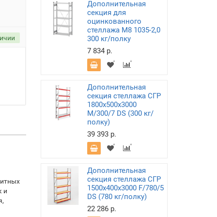
Дополнительная
секция для
оцинкованного
стеллажа М8 1035-2,0
личии
300 кг/полку
7 834 р.
Дополнительная
секция стеллажа СГР
1800х500х3000
M/300/7 DS (300 кг/
полку)
39 393 р.
Дополнительная
секция стеллажа СГР
ритных
1500х400х3000 F/780/5
к и
DS (780 кг/полку)
я,
22 286 р.