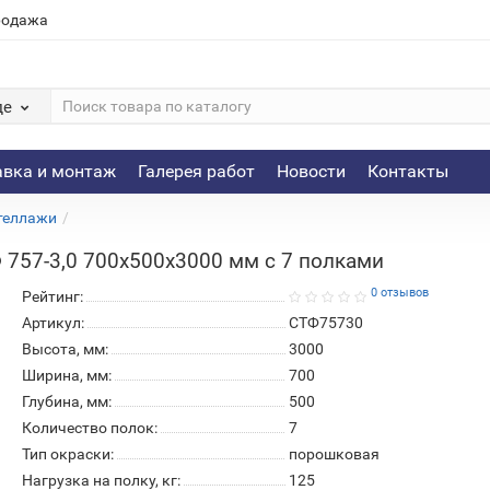
родажа
де
авка и монтаж
Галерея работ
Новости
Контакты
теллажи
757-3,0 700х500х3000 мм с 7 полками
0 отзывов
Рейтинг:
Артикул:
СТФ75730
Высота, мм:
3000
Ширина, мм:
700
Глубина, мм:
500
Количество полок:
7
Тип окраски:
порошковая
Нагрузка на полку, кг:
125