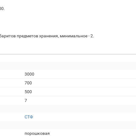
00.
баритов предметов хранения, минимальное - 2.
3000
700
500
7
СТФ
порошковая