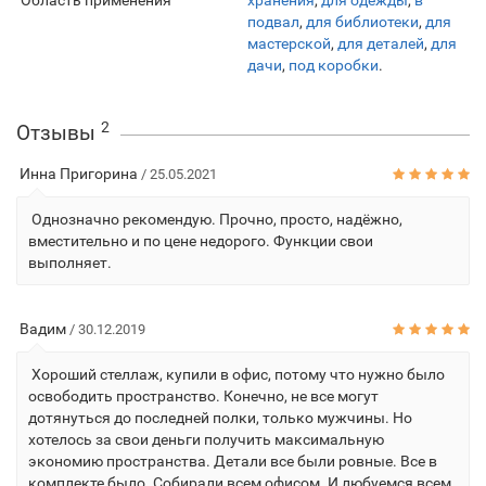
Область применения
хранения
,
для одежды
,
в
подвал
,
для библиотеки
,
для
мастерской
,
для деталей
,
для
дачи
,
под коробки
.
2
Отзывы
Инна Пригорина
/ 25.05.2021
Однозначно рекомендую. Прочно, просто, надёжно,
вместительно и по цене недорого. Функции свои
выполняет.
Вадим
/ 30.12.2019
Хороший стеллаж, купили в офис, потому что нужно было
освободить пространство. Конечно, не все могут
дотянуться до последней полки, только мужчины. Но
хотелось за свои деньги получить максимальную
экономию пространства. Детали все были ровные. Все в
комплекте было. Собирали всем офисом. И любуемся всем