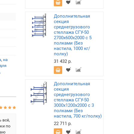
Дополнительная
секция
среднегрузового
стеллажа СГУ-50
2700х600х2000 с 5
полками (Без
настила, 1000 кг/
полку)
а
,
на
31 432 р.
для
д
Дополнительная
секция
среднегрузового
стеллажа СГУ-50
3000х1200х2000 с 3
полками (Без
настила, 700 кг/полку)
 всё,
22 711 р.
ки по
маю