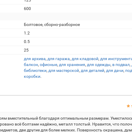
125
600
Болтовое, сборно-разборное
1.2
0.5
25
для архива
,
для гаража
,
для кладовой
,
для инструмент
балкон
,
офисные
,
для хранения
,
для одежды
,
в подвал
,
библиотеки
,
для мастерской
,
для деталей
,
для дачи
,
по
коробки
.
прям вместительный благодаря оптимальным размерам. Уместилось
ровано всё болтами надёжно, металл толстый. Нравится, что полоч
редметов, две другие для более мелких. Поверхность окрашена, ду