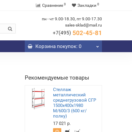
0
0
Сравнение
Закладки
пн - чт 9.00-18.30, пт 9.00-17.30
sales-sklad@mail.ru
502-45-81
+7(495)
Корзина
покупок
: 0
Рекомендуемые товары
Стеллаж
металлический
среднегрузовой СГР
1500х400х1980
M/600/3 (600 кг/
полку)
17 021 р.