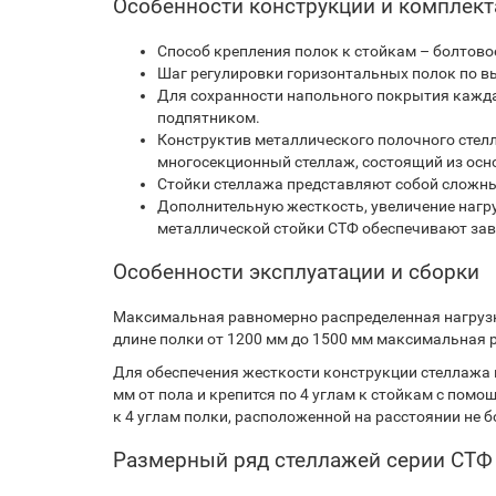
Особенности конструкции и комплек
Способ крепления полок к стойкам – болтовое
Шаг регулировки горизонтальных полок по вы
Для сохранности напольного покрытия кажд
подпятником.
Конструктив металлического полочного стелл
многосекционный стеллаж, состоящий из осно
Стойки стеллажа представляют собой сложн
Дополнительную жесткость, увеличение нагр
металлической стойки СТФ обеспечивают за
Особенности эксплуатации и сборки
Максимальная равномерно распределенная нагрузка
длине полки от 1200 мм до 1500 мм максимальная р
Для обеспечения жесткости конструкции стеллажа 
мм от пола и крепится по 4 углам к стойкам с пом
к 4 углам полки, расположенной на расстоянии не бо
Размерный ряд стеллажей серии СТФ