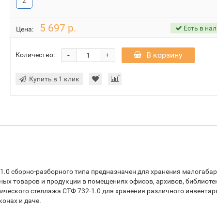
2
5 697 р.
Есть в на
Цена:
-
В корзину
Количество:
+
Купить в 1 клик
1.0 сборно-разборного типа предназначен для хранения малогаба
чных товаров и продукции в помещениях офисов, архивов, библиоте
ческого стеллажа СТФ 732-1.0 для хранения различного инвентар
конах и даче.