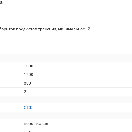
00.
баритов предметов хранения, минимальное - 2.
1000
1200
800
2
СТФ
порошковая