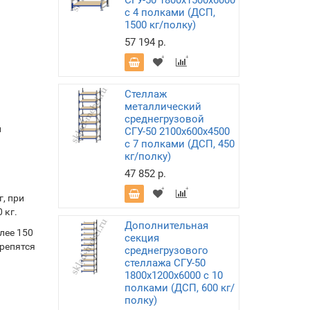
СГУ-50 1800х1500х6000
с 4 полками (ДСП,
1500 кг/полку)
57 194 р.
Стеллаж
металлический
среднегрузовой
и
СГУ-50 2100х600х4500
с 7 полками (ДСП, 450
кг/полку)
47 852 р.
, при
 кг.
Дополнительная
лее 150
секция
крепятся
среднегрузового
стеллажа СГУ-50
1800х1200х6000 с 10
полками (ДСП, 600 кг/
полку)