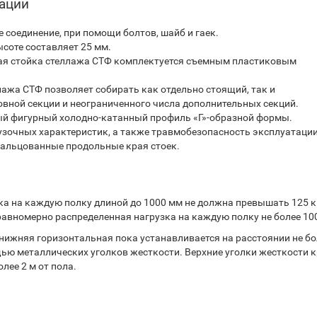
тации
 соединение, при помощи болтов, шайб и гаек.
соте составляет 25 мм.
ая стойка стеллажа СТФ комплектуется съемным пластиковым
ажа СТФ позволяет собирать как отдельно стоящий, так и
вной секции и неограниченного числа дополнительных секций.
ый фигурный холодно-катанный профиль «Г»-образной формы.
узочных характеристик, а также травмобезопасность эксплуатаци
вальцованные продольные края стоек.
 на каждую полку длиной до 1000 мм не должна превышать 125 кг
авномерно распределенная нагрузка на каждую полку не более 100
нижняя горизонтальная пока устанавливается на расстоянии не бо
ощью металлических уголков жесткости. Верхние уголки жесткости 
лее 2 м от пола.