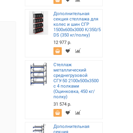
Дополнительная
секция стеллажа для
колес и шин СГР
1500х600х3000 K/350/5
DS (350 кг/полку)
12 977 р.
Стеллаж
металлический
среднегрузовой
СГУ-50 2100х500х3500
с 4 полками
(Оцинковка, 450 кг/
полку)
31 574 р.
Дополнительная
секция