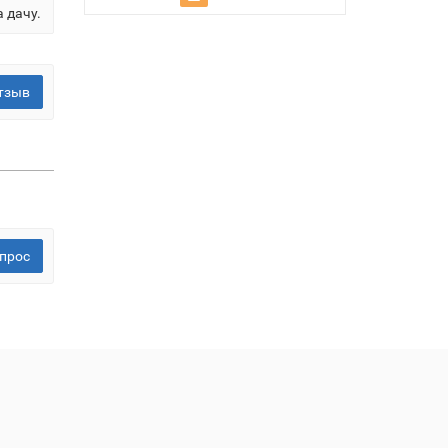
 дачу.
тзыв
прос