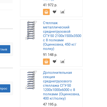
41 972 р.
Стеллаж
металлический
среднегрузовой
СГУ-50 2100х1500х3500
с 8 полками
(Оцинковка, 450 кг/
полку)
тзыв
91 148 р.
Дополнительная
секция
среднегрузового
стеллажа СГУ-50
прос
1200х1000х6000 с 8
полками (Оцинковка,
400 кг/полку)
47 195 р.