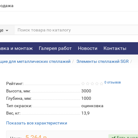
родажа
де
авка и монтаж
Галерея работ
Новости
Контакты
ие для металлических стеллажей
Элементы стеллажей SGR
0 отзывов
Рейтинг:
Высота, мм:
3000
Глубина, мм:
1000
Тип окраски:
оцинковка
Вес, кг:
13,9
Показать все характеристики
5 264 р.
Есть в на